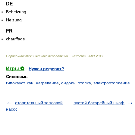
DE
Beheizung
Heizung
FR
chauffage
Справочник технического переводчика. – Интент
.
2009-2013
.
Игры ⚽
Нужен реферат?
Синонимы
:
гипокауст
,
кан
,
нагревание
,
ондоль
,
отопка
,
электроотопление
отопительный тепловой
пустой батарейный шкаф
насос